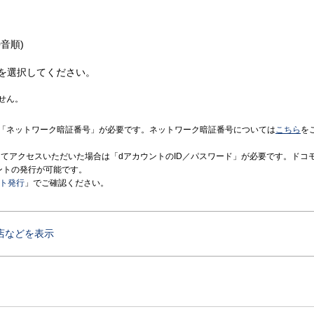
音順)
を選択してください。
せん。
「ネットワーク暗証番号」が必要です。ネットワーク暗証番号については
こちら
を
境にてアクセスいただいた場合は「dアカウントのID／パスワード」が必要です。ドコ
ントの発行が可能です。
ント発行
」でご確認ください。
店などを表示