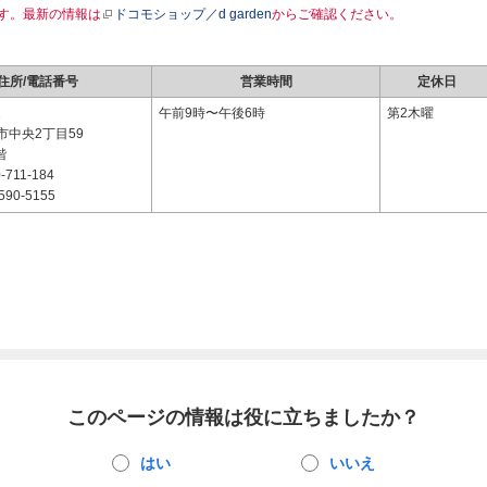
す。最新の情報は
ドコモショップ／d garden
からご確認ください。
住所/電話番号
営業時間
定休日
1
午前9時〜午後6時
第2木曜
市中央2丁目59
階
-711-184
590-5155
このページの情報は役に立ちましたか？
はい
いいえ