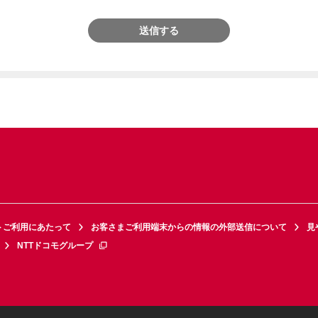
送信する
トご利用にあたって
お客さまご利用端末からの情報の外部送信について
見
NTTドコモグループ