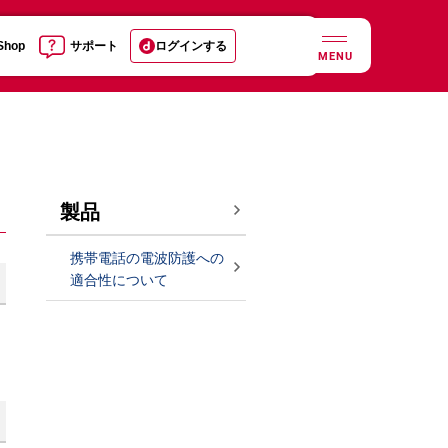
 Shop
サポート
ログインする
MENU
製品
携帯電話の電波防護への
適合性について