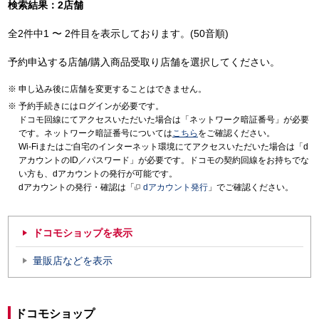
検索結果：2店舗
全2件中1 〜 2件目を表示しております。(50音順)
予約申込する店舗/購入商品受取り店舗を選択してください。
申し込み後に店舗を変更することはできません。
予約手続きにはログインが必要です。
ドコモ回線にてアクセスいただいた場合は「ネットワーク暗証番号」が必要
です。ネットワーク暗証番号については
こちら
をご確認ください。
Wi-Fiまたはご自宅のインターネット環境にてアクセスいただいた場合は「d
アカウントのID／パスワード」が必要です。ドコモの契約回線をお持ちでな
い方も、dアカウントの発行が可能です。
dアカウントの発行・確認は「
dアカウント発行
」でご確認ください。
ドコモショップを表示
量販店などを表示
ドコモショップ