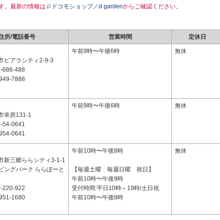
す。最新の情報は
ドコモショップ／d garden
からご確認ください。
住所/電話番号
営業時間
定休日
0
午前9時〜午後6時
無休
ピアラシティ2-9-3
-686-488
949-7888
6
午前9時〜午後6時
無休
幸房131-1
-54-0641
954-0641
0
午前10時〜午後8時
無休
新三郷ららシティ3-1-1
ピングパーク ららぽーと
【毎週土曜 毎週日曜 祝日】
午前10時〜午後9時
-220-922
受付時間:平日10時～19時/土日祝
951-1680
午前10時〜午後8時