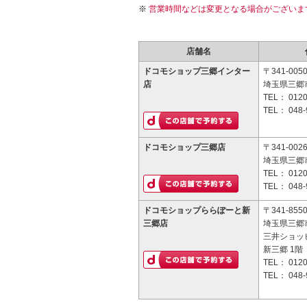
営業時間などは変更となる場合がございま
店舗名
ドコモショップ三郷インター
〒341-005
店
埼玉県三郷市
TEL：
0120
TEL：
048-
ドコモショップ三郷店
〒341-002
埼玉県三郷市
TEL：
0120
TEL：
048-
ドコモショップららぽーと新
〒341-855
三郷店
埼玉県三郷市
三井ショッ
新三郷 1階
TEL：
0120
TEL：
048-