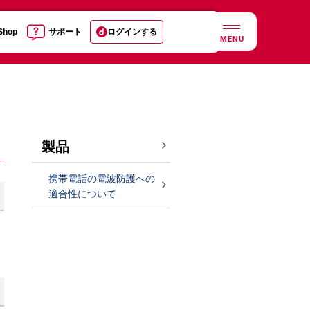
 Shop
サポート
ログインする
MENU
製品
携帯電話の電波防護への
適合性について