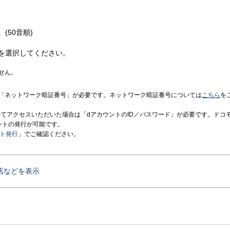
(50音順)
を選択してください。
せん。
「ネットワーク暗証番号」が必要です。ネットワーク暗証番号については
こちら
を
境にてアクセスいただいた場合は「dアカウントのID／パスワード」が必要です。ドコ
ントの発行が可能です。
ント発行
」でご確認ください。
店などを表示