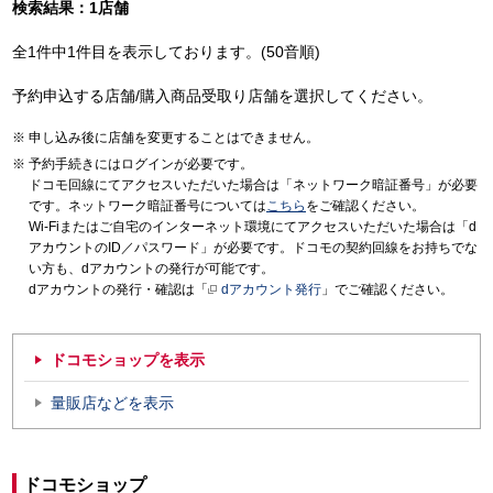
検索結果：1店舗
全1件中1件目を表示しております。(50音順)
予約申込する店舗/購入商品受取り店舗を選択してください。
申し込み後に店舗を変更することはできません。
予約手続きにはログインが必要です。
ドコモ回線にてアクセスいただいた場合は「ネットワーク暗証番号」が必要
です。ネットワーク暗証番号については
こちら
をご確認ください。
Wi-Fiまたはご自宅のインターネット環境にてアクセスいただいた場合は「d
アカウントのID／パスワード」が必要です。ドコモの契約回線をお持ちでな
い方も、dアカウントの発行が可能です。
dアカウントの発行・確認は「
dアカウント発行
」でご確認ください。
ドコモショップを表示
量販店などを表示
ドコモショップ