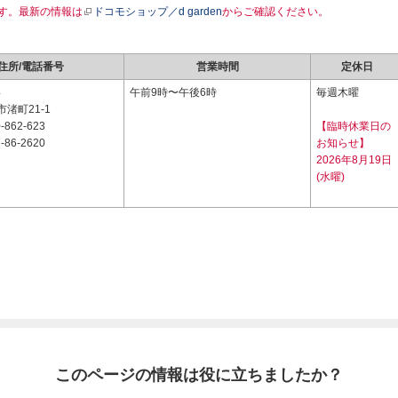
す。最新の情報は
ドコモショップ／d garden
からご確認ください。
住所/電話番号
営業時間
定休日
4
午前9時〜午後6時
毎週木曜
渚町21-1
-862-623
【臨時休業日の
-86-2620
お知らせ】
2026年8月19日
(水曜)
このページの情報は役に立ちましたか？