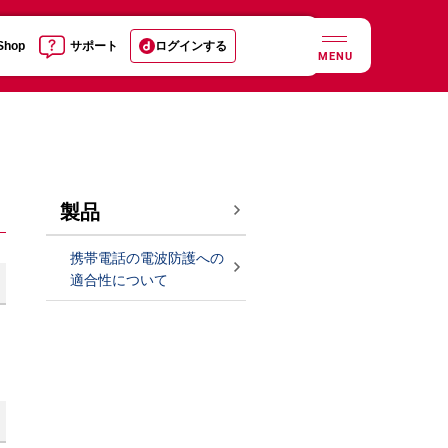
 Shop
サポート
ログインする
MENU
製品
携帯電話の電波防護への
適合性について