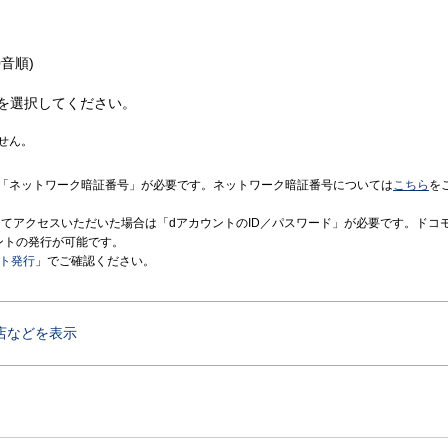
音順)
を選択してください。
せん。
「ネットワーク暗証番号」が必要です。ネットワーク暗証番号については
こちら
を
境にてアクセスいただいた場合は「dアカウントのID／パスワード」が必要です。ドコ
ントの発行が可能です。
ント発行
」でご確認ください。
店などを表示