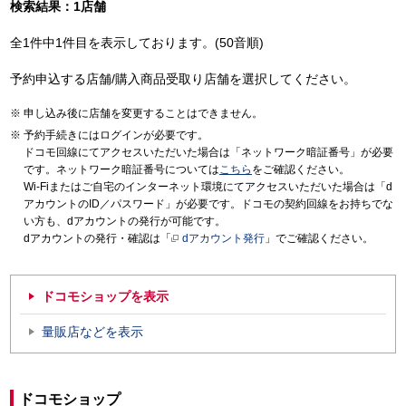
検索結果：1店舗
全1件中1件目を表示しております。(50音順)
予約申込する店舗/購入商品受取り店舗を選択してください。
申し込み後に店舗を変更することはできません。
予約手続きにはログインが必要です。
ドコモ回線にてアクセスいただいた場合は「ネットワーク暗証番号」が必要
です。ネットワーク暗証番号については
こちら
をご確認ください。
Wi-Fiまたはご自宅のインターネット環境にてアクセスいただいた場合は「d
アカウントのID／パスワード」が必要です。ドコモの契約回線をお持ちでな
い方も、dアカウントの発行が可能です。
dアカウントの発行・確認は「
dアカウント発行
」でご確認ください。
ドコモショップを表示
量販店などを表示
ドコモショップ