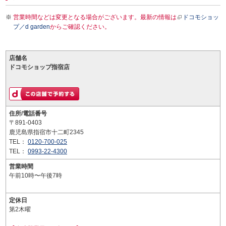
営業時間などは変更となる場合がございます。最新の情報は
ドコモショッ
プ／d garden
からご確認ください。
店舗名
ドコモショップ指宿店
住所/電話番号
〒891-0403
鹿児島県指宿市十二町2345
TEL：
0120-700-025
TEL：
0993-22-4300
営業時間
午前10時〜午後7時
定休日
第2木曜