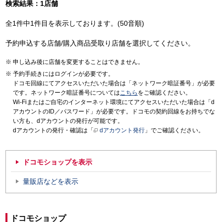
検索結果：1店舗
全1件中1件目を表示しております。(50音順)
予約申込する店舗/購入商品受取り店舗を選択してください。
申し込み後に店舗を変更することはできません。
予約手続きにはログインが必要です。
ドコモ回線にてアクセスいただいた場合は「ネットワーク暗証番号」が必要
です。ネットワーク暗証番号については
こちら
をご確認ください。
Wi-Fiまたはご自宅のインターネット環境にてアクセスいただいた場合は「d
アカウントのID／パスワード」が必要です。ドコモの契約回線をお持ちでな
い方も、dアカウントの発行が可能です。
dアカウントの発行・確認は「
dアカウント発行
」でご確認ください。
ドコモショップを表示
量販店などを表示
ドコモショップ