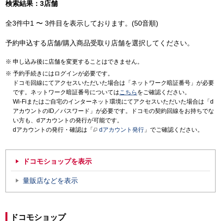
検索結果：3店舗
全3件中1 〜 3件目を表示しております。(50音順)
予約申込する店舗/購入商品受取り店舗を選択してください。
申し込み後に店舗を変更することはできません。
予約手続きにはログインが必要です。
ドコモ回線にてアクセスいただいた場合は「ネットワーク暗証番号」が必要
です。ネットワーク暗証番号については
こちら
をご確認ください。
Wi-Fiまたはご自宅のインターネット環境にてアクセスいただいた場合は「d
アカウントのID／パスワード」が必要です。ドコモの契約回線をお持ちでな
い方も、dアカウントの発行が可能です。
dアカウントの発行・確認は「
dアカウント発行
」でご確認ください。
ドコモショップを表示
量販店などを表示
ドコモショップ