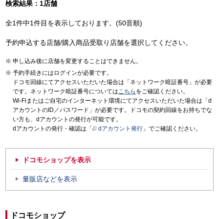
検索結果：1店舗
全1件中1件目を表示しております。(50音順)
予約申込する店舗/購入商品受取り店舗を選択してください。
申し込み後に店舗を変更することはできません。
予約手続きにはログインが必要です。
ドコモ回線にてアクセスいただいた場合は「ネットワーク暗証番号」が必要
です。ネットワーク暗証番号については
こちら
をご確認ください。
Wi-Fiまたはご自宅のインターネット環境にてアクセスいただいた場合は「d
アカウントのID／パスワード」が必要です。ドコモの契約回線をお持ちでな
い方も、dアカウントの発行が可能です。
dアカウントの発行・確認は「
dアカウント発行
」でご確認ください。
ドコモショップを表示
量販店などを表示
ドコモショップ