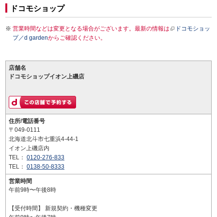
ドコモショップ
営業時間などは変更となる場合がございます。最新の情報は
ドコモショッ
プ／d garden
からご確認ください。
店舗名
ドコモショップイオン上磯店
住所/電話番号
〒049-0111
北海道北斗市七重浜4-44-1
イオン上磯店内
TEL：
0120-276-833
TEL：
0138-50-8333
営業時間
午前9時〜午後8時
【受付時間】 新規契約・機種変更