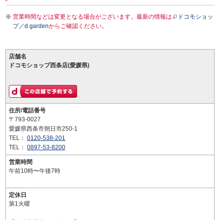
営業時間などは変更となる場合がございます。最新の情報は
ドコモショッ
プ／d garden
からご確認ください。
店舗名
ドコモショップ西条店(愛媛県)
住所/電話番号
〒793-0027
愛媛県西条市朔日市250-1
TEL：
0120-538-201
TEL：
0897-53-8200
営業時間
午前10時〜午後7時
定休日
第1火曜