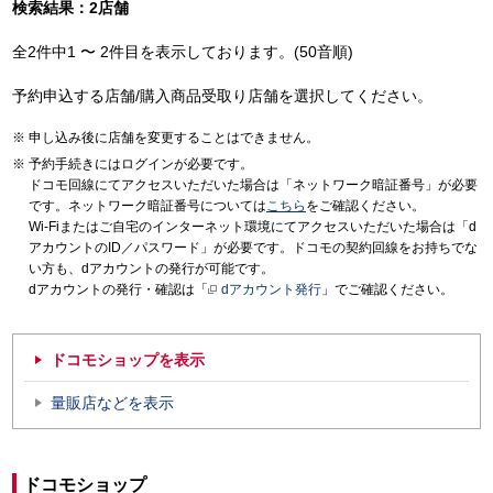
検索結果：2店舗
全2件中1 〜 2件目を表示しております。(50音順)
予約申込する店舗/購入商品受取り店舗を選択してください。
申し込み後に店舗を変更することはできません。
予約手続きにはログインが必要です。
ドコモ回線にてアクセスいただいた場合は「ネットワーク暗証番号」が必要
です。ネットワーク暗証番号については
こちら
をご確認ください。
Wi-Fiまたはご自宅のインターネット環境にてアクセスいただいた場合は「d
アカウントのID／パスワード」が必要です。ドコモの契約回線をお持ちでな
い方も、dアカウントの発行が可能です。
dアカウントの発行・確認は「
dアカウント発行
」でご確認ください。
ドコモショップを表示
量販店などを表示
ドコモショップ