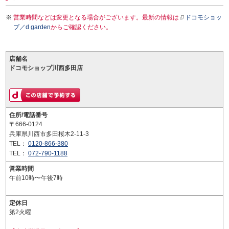
営業時間などは変更となる場合がございます。最新の情報は
ドコモショッ
プ／d garden
からご確認ください。
店舗名
ドコモショップ川西多田店
住所/電話番号
〒666-0124
兵庫県川西市多田桜木2-11-3
TEL：
0120-866-380
TEL：
072-790-1188
営業時間
午前10時〜午後7時
定休日
第2火曜