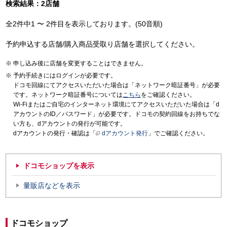
検索結果：2店舗
全2件中1 〜 2件目を表示しております。(50音順)
予約申込する店舗/購入商品受取り店舗を選択してください。
申し込み後に店舗を変更することはできません。
予約手続きにはログインが必要です。
ドコモ回線にてアクセスいただいた場合は「ネットワーク暗証番号」が必要
です。ネットワーク暗証番号については
こちら
をご確認ください。
Wi-Fiまたはご自宅のインターネット環境にてアクセスいただいた場合は「d
アカウントのID／パスワード」が必要です。ドコモの契約回線をお持ちでな
い方も、dアカウントの発行が可能です。
dアカウントの発行・確認は「
dアカウント発行
」でご確認ください。
ドコモショップを表示
量販店などを表示
ドコモショップ