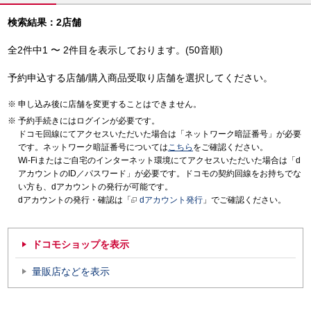
検索結果：2店舗
全2件中1 〜 2件目を表示しております。(50音順)
予約申込する店舗/購入商品受取り店舗を選択してください。
申し込み後に店舗を変更することはできません。
予約手続きにはログインが必要です。
ドコモ回線にてアクセスいただいた場合は「ネットワーク暗証番号」が必要
です。ネットワーク暗証番号については
こちら
をご確認ください。
Wi-Fiまたはご自宅のインターネット環境にてアクセスいただいた場合は「d
アカウントのID／パスワード」が必要です。ドコモの契約回線をお持ちでな
い方も、dアカウントの発行が可能です。
dアカウントの発行・確認は「
dアカウント発行
」でご確認ください。
ドコモショップを表示
量販店などを表示