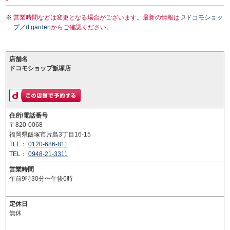
営業時間などは変更となる場合がございます。最新の情報は
ドコモショッ
プ／d garden
からご確認ください。
店舗名
ドコモショップ飯塚店
住所/電話番号
〒820-0068
福岡県飯塚市片島3丁目16-15
TEL：
0120-686-811
TEL：
0948-21-3311
営業時間
午前9時30分〜午後6時
定休日
無休