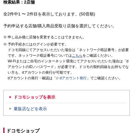
検索結果：2店舗
全2件中1 〜 2件目を表示しております。(50音順)
予約申込する店舗/購入商品受取り店舗を選択してください。
申し込み後に店舗を変更することはできません。
予約手続きにはログインが必要です。
ドコモ回線にてアクセスいただいた場合は「ネットワーク暗証番号」が必要
です。ネットワーク暗証番号については
こちら
をご確認ください。
Wi-Fiまたはご自宅のインターネット環境にてアクセスいただいた場合は「d
アカウントのID／パスワード」が必要です。ドコモの契約回線をお持ちでな
い方も、dアカウントの発行が可能です。
dアカウントの発行・確認は「
dアカウント発行
」でご確認ください。
ドコモショップを表示
量販店などを表示
ドコモショップ