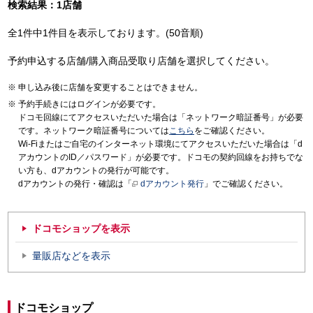
検索結果：1店舗
全1件中1件目を表示しております。(50音順)
予約申込する店舗/購入商品受取り店舗を選択してください。
申し込み後に店舗を変更することはできません。
予約手続きにはログインが必要です。
ドコモ回線にてアクセスいただいた場合は「ネットワーク暗証番号」が必要
です。ネットワーク暗証番号については
こちら
をご確認ください。
Wi-Fiまたはご自宅のインターネット環境にてアクセスいただいた場合は「d
アカウントのID／パスワード」が必要です。ドコモの契約回線をお持ちでな
い方も、dアカウントの発行が可能です。
dアカウントの発行・確認は「
dアカウント発行
」でご確認ください。
ドコモショップを表示
量販店などを表示
ドコモショップ