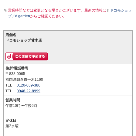
営業時間などは変更となる場合がございます。最新の情報は
ドコモショッ
プ／d garden
からご確認ください。
店舗名
ドコモショップ甘木店
住所/電話番号
〒838-0065
福岡県朝倉市一木1160
TEL：
0120-039-386
TEL：
0946-22-8999
営業時間
午前10時〜午後6時
定休日
第2水曜