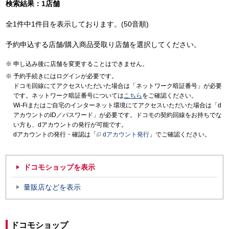
検索結果：1店舗
全1件中1件目を表示しております。(50音順)
予約申込する店舗/購入商品受取り店舗を選択してください。
申し込み後に店舗を変更することはできません。
予約手続きにはログインが必要です。
ドコモ回線にてアクセスいただいた場合は「ネットワーク暗証番号」が必要
です。ネットワーク暗証番号については
こちら
をご確認ください。
Wi-Fiまたはご自宅のインターネット環境にてアクセスいただいた場合は「d
アカウントのID／パスワード」が必要です。ドコモの契約回線をお持ちでな
い方も、dアカウントの発行が可能です。
dアカウントの発行・確認は「
dアカウント発行
」でご確認ください。
ドコモショップを表示
量販店などを表示
ドコモショップ