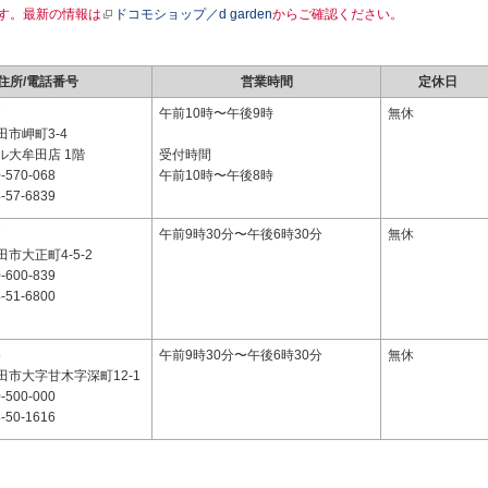
す。最新の情報は
ドコモショップ／d garden
からご確認ください。
住所/電話番号
営業時間
定休日
7
午前10時〜午後9時
無休
市岬町3-4
ル大牟田店 1階
受付時間
-570-068
午前10時〜午後8時
-57-6839
7
午前9時30分〜午後6時30分
無休
市大正町4-5-2
-600-839
-51-6800
5
午前9時30分〜午後6時30分
無休
田市大字甘木字深町12-1
-500-000
-50-1616