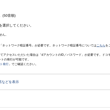
(50音順)
を選択してください。
せん。
「ネットワーク暗証番号」が必要です。ネットワーク暗証番号については
こちら
を
境にてアクセスいただいた場合は「dアカウントのID／パスワード」が必要です。ドコ
ントの発行が可能です。
ント発行
」でご確認ください。
店などを表示