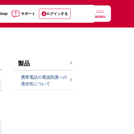
 Shop
サポート
ログインする
MENU
製品
携帯電話の電波防護への
適合性について