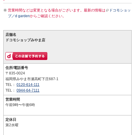
営業時間などは変更となる場合がございます。最新の情報は
ドコモショッ
プ／d garden
からご確認ください。
店舗名
ドコモショップみやま店
住所/電話番号
〒835-0024
福岡県みやま市瀬高町下庄687-1
TEL：
0120-614-111
TEL：
0944-64-7111
営業時間
午前9時〜午後6時
定休日
第2水曜