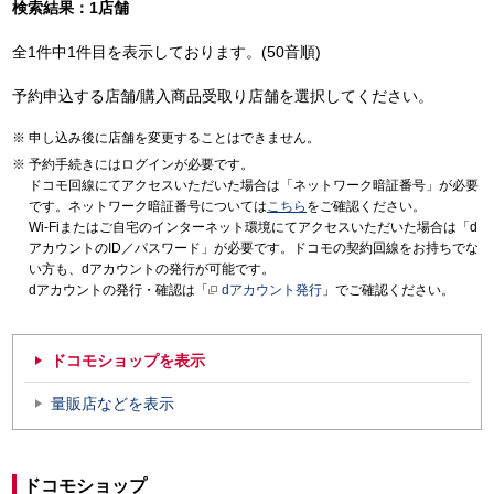
検索結果：1店舗
全1件中1件目を表示しております。(50音順)
予約申込する店舗/購入商品受取り店舗を選択してください。
申し込み後に店舗を変更することはできません。
予約手続きにはログインが必要です。
ドコモ回線にてアクセスいただいた場合は「ネットワーク暗証番号」が必要
です。ネットワーク暗証番号については
こちら
をご確認ください。
Wi-Fiまたはご自宅のインターネット環境にてアクセスいただいた場合は「d
アカウントのID／パスワード」が必要です。ドコモの契約回線をお持ちでな
い方も、dアカウントの発行が可能です。
dアカウントの発行・確認は「
dアカウント発行
」でご確認ください。
ドコモショップを表示
量販店などを表示
ドコモショップ