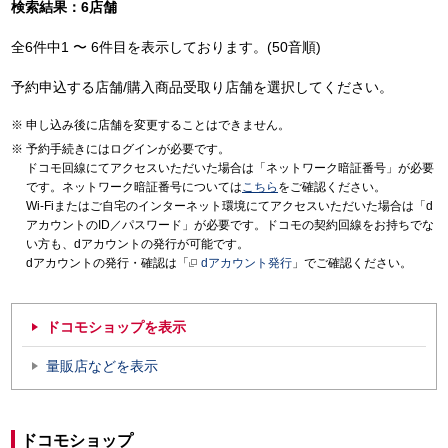
検索結果：6店舗
全6件中1 〜 6件目を表示しております。(50音順)
予約申込する店舗/購入商品受取り店舗を選択してください。
申し込み後に店舗を変更することはできません。
予約手続きにはログインが必要です。
ドコモ回線にてアクセスいただいた場合は「ネットワーク暗証番号」が必要
です。ネットワーク暗証番号については
こちら
をご確認ください。
Wi-Fiまたはご自宅のインターネット環境にてアクセスいただいた場合は「d
アカウントのID／パスワード」が必要です。ドコモの契約回線をお持ちでな
い方も、dアカウントの発行が可能です。
dアカウントの発行・確認は「
dアカウント発行
」でご確認ください。
ドコモショップを表示
量販店などを表示
ドコモショップ