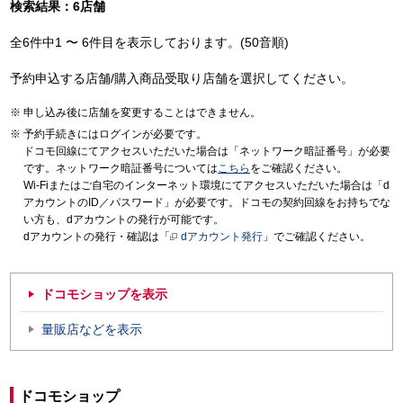
検索結果：6店舗
全6件中1 〜 6件目を表示しております。(50音順)
予約申込する店舗/購入商品受取り店舗を選択してください。
申し込み後に店舗を変更することはできません。
予約手続きにはログインが必要です。
ドコモ回線にてアクセスいただいた場合は「ネットワーク暗証番号」が必要
です。ネットワーク暗証番号については
こちら
をご確認ください。
Wi-Fiまたはご自宅のインターネット環境にてアクセスいただいた場合は「d
アカウントのID／パスワード」が必要です。ドコモの契約回線をお持ちでな
い方も、dアカウントの発行が可能です。
dアカウントの発行・確認は「
dアカウント発行
」でご確認ください。
ドコモショップを表示
量販店などを表示
ドコモショップ