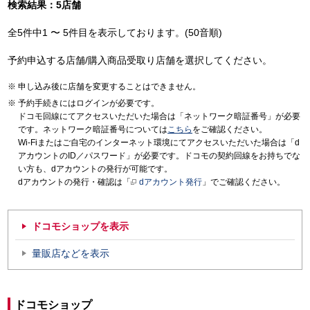
検索結果：5店舗
全5件中1 〜 5件目を表示しております。(50音順)
予約申込する店舗/購入商品受取り店舗を選択してください。
申し込み後に店舗を変更することはできません。
予約手続きにはログインが必要です。
ドコモ回線にてアクセスいただいた場合は「ネットワーク暗証番号」が必要
です。ネットワーク暗証番号については
こちら
をご確認ください。
Wi-Fiまたはご自宅のインターネット環境にてアクセスいただいた場合は「d
アカウントのID／パスワード」が必要です。ドコモの契約回線をお持ちでな
い方も、dアカウントの発行が可能です。
dアカウントの発行・確認は「
dアカウント発行
」でご確認ください。
ドコモショップを表示
量販店などを表示
ドコモショップ