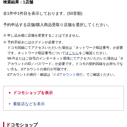
検索結果：1店舗
全1件中1件目を表示しております。(50音順)
予約申込する店舗/購入商品受取り店舗を選択してください。
申し込み後に店舗を変更することはできません。
予約手続きにはログインが必要です。
ドコモ回線にてアクセスいただいた場合は「ネットワーク暗証番号」が必要
です。ネットワーク暗証番号については
こちら
をご確認ください。
Wi-Fiまたはご自宅のインターネット環境にてアクセスいただいた場合は「d
アカウントのID／パスワード」が必要です。ドコモの契約回線をお持ちでな
い方も、dアカウントの発行が可能です。
dアカウントの発行・確認は「
dアカウント発行
」でご確認ください。
ドコモショップを表示
量販店などを表示
ドコモショップ