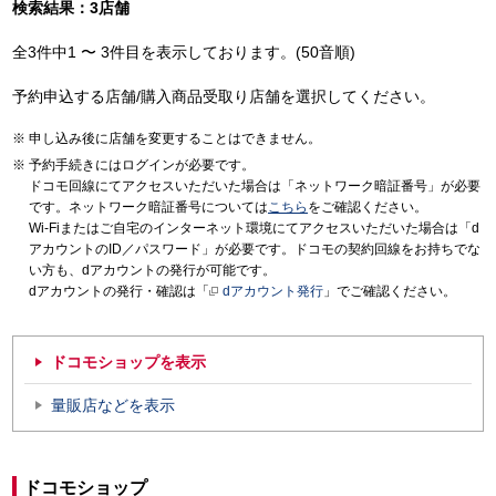
検索結果：3店舗
全3件中1 〜 3件目を表示しております。(50音順)
予約申込する店舗/購入商品受取り店舗を選択してください。
申し込み後に店舗を変更することはできません。
予約手続きにはログインが必要です。
ドコモ回線にてアクセスいただいた場合は「ネットワーク暗証番号」が必要
です。ネットワーク暗証番号については
こちら
をご確認ください。
Wi-Fiまたはご自宅のインターネット環境にてアクセスいただいた場合は「d
アカウントのID／パスワード」が必要です。ドコモの契約回線をお持ちでな
い方も、dアカウントの発行が可能です。
dアカウントの発行・確認は「
dアカウント発行
」でご確認ください。
ドコモショップを表示
量販店などを表示
ドコモショップ