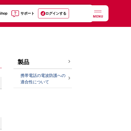
 Shop
サポート
ログインする
MENU
製品
携帯電話の電波防護への
適合性について