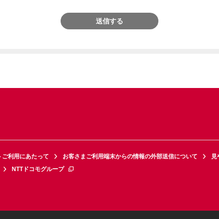
送信する
トご利用にあたって
お客さまご利用端末からの情報の外部送信について
見
NTTドコモグループ