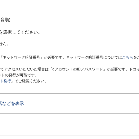
音順)
を選択してください。
せん。
「ネットワーク暗証番号」が必要です。ネットワーク暗証番号については
こちら
を
境にてアクセスいただいた場合は「dアカウントのID／パスワード」が必要です。ドコ
ントの発行が可能です。
ント発行
」でご確認ください。
店などを表示