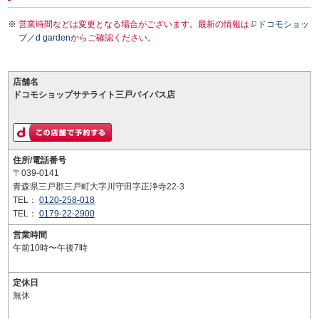
営業時間などは変更となる場合がございます。最新の情報は
ドコモショッ
プ／d garden
からご確認ください。
店舗名
ドコモショップサテライト三戸バイパス店
住所/電話番号
〒039-0141
青森県三戸郡三戸町大字川守田字正浄寺22-3
TEL：
0120-258-018
TEL：
0179-22-2900
営業時間
午前10時〜午後7時
定休日
無休