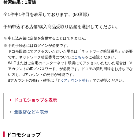
検索結果：1店舗
全1件中1件目を表示しております。(50音順)
予約申込する店舗/購入商品受取り店舗を選択してください。
申し込み後に店舗を変更することはできません。
予約手続きにはログインが必要です。
ドコモ回線にてアクセスいただいた場合は「ネットワーク暗証番号」が必要
です。ネットワーク暗証番号については
こちら
をご確認ください。
Wi-Fiまたはご自宅のインターネット環境にてアクセスいただいた場合は「d
アカウントのID／パスワード」が必要です。ドコモの契約回線をお持ちでな
い方も、dアカウントの発行が可能です。
dアカウントの発行・確認は「
dアカウント発行
」でご確認ください。
ドコモショップを表示
量販店などを表示
ドコモショップ