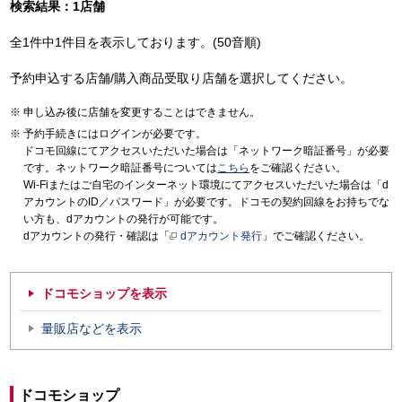
検索結果：1店舗
全1件中1件目を表示しております。(50音順)
予約申込する店舗/購入商品受取り店舗を選択してください。
申し込み後に店舗を変更することはできません。
予約手続きにはログインが必要です。
ドコモ回線にてアクセスいただいた場合は「ネットワーク暗証番号」が必要
です。ネットワーク暗証番号については
こちら
をご確認ください。
Wi-Fiまたはご自宅のインターネット環境にてアクセスいただいた場合は「d
アカウントのID／パスワード」が必要です。ドコモの契約回線をお持ちでな
い方も、dアカウントの発行が可能です。
dアカウントの発行・確認は「
dアカウント発行
」でご確認ください。
ドコモショップを表示
量販店などを表示
ドコモショップ