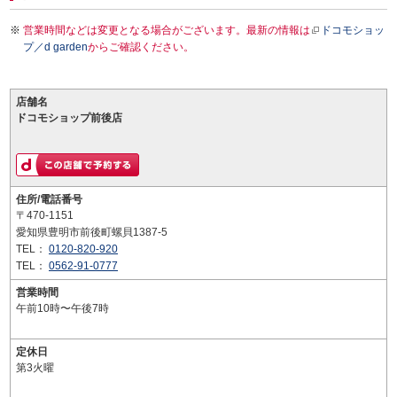
営業時間などは変更となる場合がございます。最新の情報は
ドコモショッ
プ／d garden
からご確認ください。
店舗名
ドコモショップ前後店
住所/電話番号
〒470-1151
愛知県豊明市前後町螺貝1387-5
TEL：
0120-820-920
TEL：
0562-91-0777
営業時間
午前10時〜午後7時
定休日
第3火曜