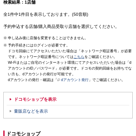
検索結果：1店舗
全1件中1件目を表示しております。(50音順)
予約申込する店舗/購入商品受取り店舗を選択してください。
申し込み後に店舗を変更することはできません。
予約手続きにはログインが必要です。
ドコモ回線にてアクセスいただいた場合は「ネットワーク暗証番号」が必要
です。ネットワーク暗証番号については
こちら
をご確認ください。
Wi-Fiまたはご自宅のインターネット環境にてアクセスいただいた場合は「d
アカウントのID／パスワード」が必要です。ドコモの契約回線をお持ちでな
い方も、dアカウントの発行が可能です。
dアカウントの発行・確認は「
dアカウント発行
」でご確認ください。
ドコモショップを表示
量販店などを表示
ドコモショップ