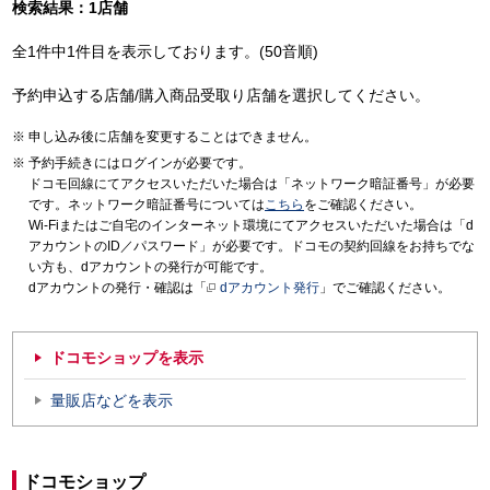
検索結果：1店舗
全1件中1件目を表示しております。(50音順)
予約申込する店舗/購入商品受取り店舗を選択してください。
申し込み後に店舗を変更することはできません。
予約手続きにはログインが必要です。
ドコモ回線にてアクセスいただいた場合は「ネットワーク暗証番号」が必要
です。ネットワーク暗証番号については
こちら
をご確認ください。
Wi-Fiまたはご自宅のインターネット環境にてアクセスいただいた場合は「d
アカウントのID／パスワード」が必要です。ドコモの契約回線をお持ちでな
い方も、dアカウントの発行が可能です。
dアカウントの発行・確認は「
dアカウント発行
」でご確認ください。
ドコモショップを表示
量販店などを表示
ドコモショップ