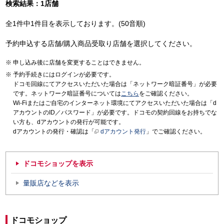
検索結果：1店舗
全1件中1件目を表示しております。(50音順)
予約申込する店舗/購入商品受取り店舗を選択してください。
申し込み後に店舗を変更することはできません。
予約手続きにはログインが必要です。
ドコモ回線にてアクセスいただいた場合は「ネットワーク暗証番号」が必要
です。ネットワーク暗証番号については
こちら
をご確認ください。
Wi-Fiまたはご自宅のインターネット環境にてアクセスいただいた場合は「d
アカウントのID／パスワード」が必要です。ドコモの契約回線をお持ちでな
い方も、dアカウントの発行が可能です。
dアカウントの発行・確認は「
dアカウント発行
」でご確認ください。
ドコモショップを表示
量販店などを表示
ドコモショップ