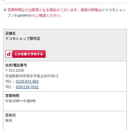
営業時間などは変更となる場合がございます。最新の情報は
ドコモショッ
プ／d garden
からご確認ください。
店舗名
ドコモショップ那珂店
住所/電話番号
〒311-0105
茨城県那珂市菅谷字堀之内3790-2
TEL：
0120-971-983
TEL：
029-219-7031
営業時間
午前10時〜午後6時
定休日
無休