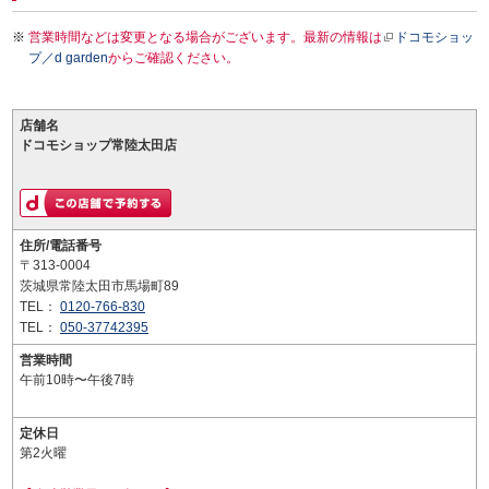
営業時間などは変更となる場合がございます。最新の情報は
ドコモショッ
プ／d garden
からご確認ください。
店舗名
ドコモショップ常陸太田店
住所/電話番号
〒313-0004
茨城県常陸太田市馬場町89
TEL：
0120-766-830
TEL：
050-37742395
営業時間
午前10時〜午後7時
定休日
第2火曜