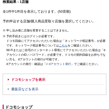
検索結果：1店舗
全1件中1件目を表示しております。(50音順)
予約申込する店舗/購入商品受取り店舗を選択してください。
申し込み後に店舗を変更することはできません。
予約手続きにはログインが必要です。
ドコモ回線にてアクセスいただいた場合は「ネットワーク暗証番号」が必要
です。ネットワーク暗証番号については
こちら
をご確認ください。
Wi-Fiまたはご自宅のインターネット環境にてアクセスいただいた場合は「d
アカウントのID／パスワード」が必要です。ドコモの契約回線をお持ちでな
い方も、dアカウントの発行が可能です。
dアカウントの発行・確認は「
dアカウント発行
」でご確認ください。
ドコモショップを表示
量販店などを表示
ドコモショップ