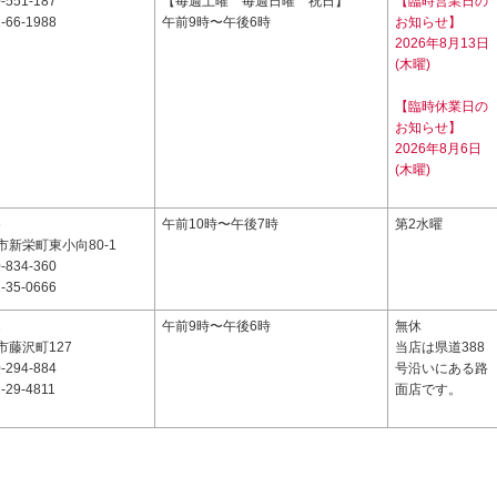
-551-187
【毎週土曜 毎週日曜 祝日】
【臨時営業日の
-66-1988
午前9時〜午後6時
お知らせ】
2026年8月13日
(木曜)
【臨時休業日の
お知らせ】
2026年8月6日
(木曜)
6
午前10時〜午後7時
第2水曜
新栄町東小向80-1
-834-360
-35-0666
1
午前9時〜午後6時
無休
市藤沢町127
当店は県道388
-294-884
号沿いにある路
-29-4811
面店です。