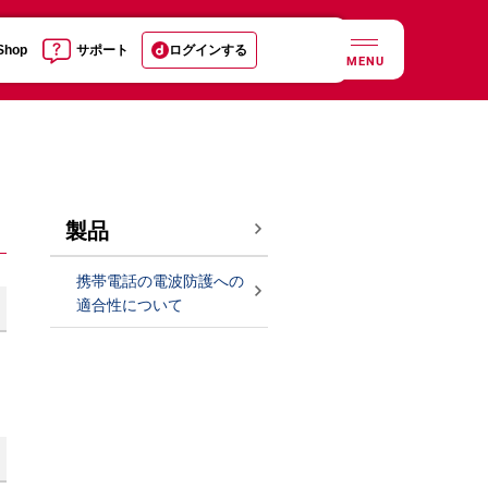
 Shop
サポート
ログインする
MENU
製品
携帯電話の電波防護への
適合性について