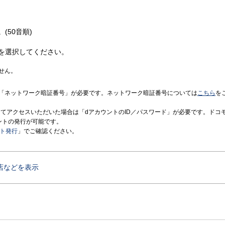
(50音順)
を選択してください。
せん。
「ネットワーク暗証番号」が必要です。ネットワーク暗証番号については
こちら
を
境にてアクセスいただいた場合は「dアカウントのID／パスワード」が必要です。ドコ
ントの発行が可能です。
ント発行
」でご確認ください。
店などを表示