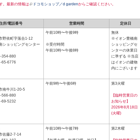
す。最新の情報は
ドコモショップ／d garden
からご確認ください。
住所/電話番号
営業時間
定休日
4
午前10時〜午後9時
無休
野依町字落合1-12
※イオン豊橋南
南ショッピングセンター
※受付時間
ショッピングセ
午前10時〜午後8時
ンターの休業日
-354-880
に準ずる ※当店
-65-6776
はイオンの建物
内にございます
4
午前9時〜午後6時
第3火曜
南牛川1-20-5
-566-880
【臨時営業日の
-69-5232
お知らせ】
2026年8月18日
(火曜)
3
午前10時〜午後7時
第2木曜
佐藤2-7-14