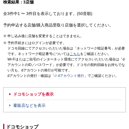
検索結果：3店舗
全3件中1 〜 3件目を表示しております。(50音順)
予約申込する店舗/購入商品受取り店舗を選択してください。
申し込み後に店舗を変更することはできません。
予約手続きにはログインが必要です。
ドコモ回線にてアクセスいただいた場合は「ネットワーク暗証番号」が必要
です。ネットワーク暗証番号については
こちら
をご確認ください。
Wi-Fiまたはご自宅のインターネット環境にてアクセスいただいた場合は「d
アカウントのID／パスワード」が必要です。ドコモの契約回線をお持ちでな
い方も、dアカウントの発行が可能です。
dアカウントの発行・確認は「
dアカウント発行
」でご確認ください。
ドコモショップを表示
量販店などを表示
ドコモショップ