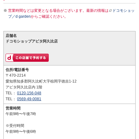
営業時間などは変更となる場合がございます。最新の情報は
ドコモショッ
プ／d garden
からご確認ください。
店舗名
ドコモショップアピタ阿久比店
住所/電話番号
〒470-2214
愛知県知多郡阿久比町大字椋岡字徳吉1-12
アピタ阿久比店内 1階
TEL：
0120-156-048
TEL：
0569-49-0081
営業時間
午前9時〜午後7時
※受付時間
午前9時〜午後6時