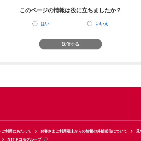
このページの情報は役に立ちましたか？
はい
いいえ
送信する
トご利用にあたって
お客さまご利用端末からの情報の外部送信について
見
NTTドコモグループ