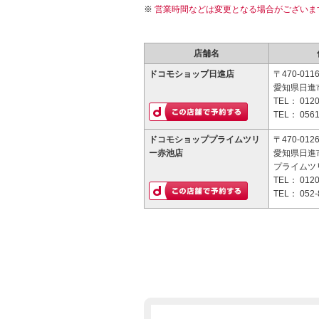
営業時間などは変更となる場合がございま
店舗名
ドコモショップ日進店
〒470-011
愛知県日進市
TEL：
0120
TEL：
0561
ドコモショッププライムツリ
〒470-012
ー赤池店
愛知県日進
プライムツ
TEL：
0120
TEL：
052-