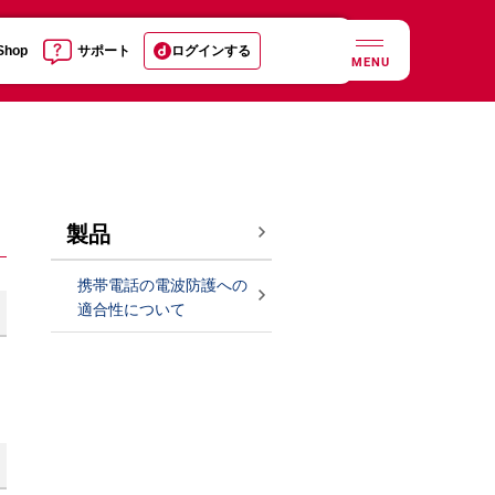
 Shop
サポート
ログインする
MENU
製品
携帯電話の電波防護への
適合性について