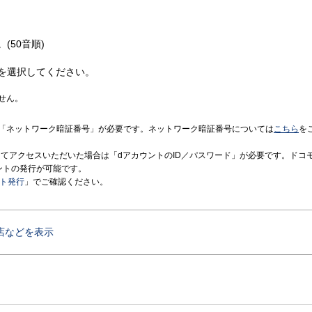
(50音順)
を選択してください。
せん。
「ネットワーク暗証番号」が必要です。ネットワーク暗証番号については
こちら
を
境にてアクセスいただいた場合は「dアカウントのID／パスワード」が必要です。ドコ
ントの発行が可能です。
ント発行
」でご確認ください。
店などを表示