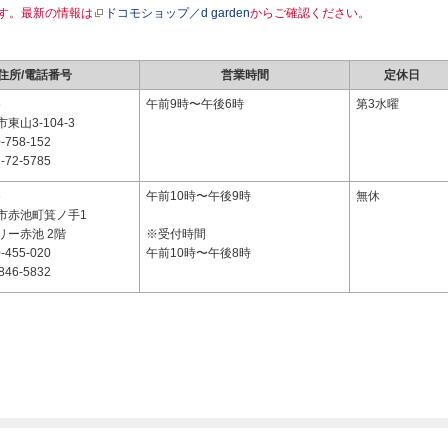
す。最新の情報は
ドコモショップ／d garden
からご確認ください。
住所/電話番号
営業時間
定休日
6
午前9時〜午後6時
第3水曜
東山3-104-3
-758-152
-72-5785
6
午前10時〜午後9時
無休
市赤池町箕ノ手1
リー赤池 2階
※受付時間
-455-020
午前10時〜午後8時
846-5832