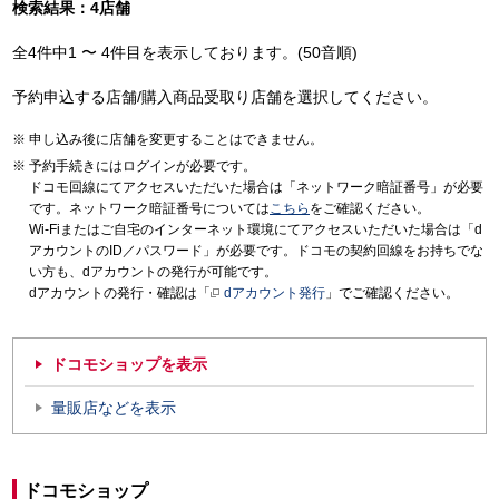
検索結果：4店舗
全4件中1 〜 4件目を表示しております。(50音順)
予約申込する店舗/購入商品受取り店舗を選択してください。
申し込み後に店舗を変更することはできません。
予約手続きにはログインが必要です。
ドコモ回線にてアクセスいただいた場合は「ネットワーク暗証番号」が必要
です。ネットワーク暗証番号については
こちら
をご確認ください。
Wi-Fiまたはご自宅のインターネット環境にてアクセスいただいた場合は「d
アカウントのID／パスワード」が必要です。ドコモの契約回線をお持ちでな
い方も、dアカウントの発行が可能です。
dアカウントの発行・確認は「
dアカウント発行
」でご確認ください。
ドコモショップを表示
量販店などを表示
ドコモショップ