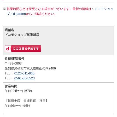
営業時間などは変更となる場合がございます。最新の情報は
ドコモショッ
プ／d garden
からご確認ください。
店舗名
ドコモショップ尾張旭店
住所/電話番号
〒488-0803
愛知県尾張旭市東大道町山の内2406
TEL：
0120-011-860
TEL：
0561-55-5523
営業時間
午前10時〜午後7時
【毎週土曜 毎週日曜 祝日】
午前9時〜午後6時