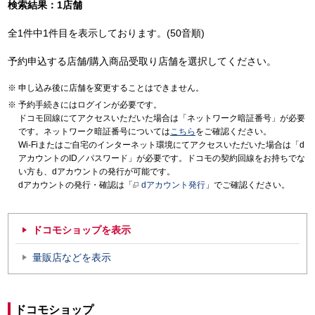
検索結果：1店舗
全1件中1件目を表示しております。(50音順)
予約申込する店舗/購入商品受取り店舗を選択してください。
申し込み後に店舗を変更することはできません。
予約手続きにはログインが必要です。
ドコモ回線にてアクセスいただいた場合は「ネットワーク暗証番号」が必要
です。ネットワーク暗証番号については
こちら
をご確認ください。
Wi-Fiまたはご自宅のインターネット環境にてアクセスいただいた場合は「d
アカウントのID／パスワード」が必要です。ドコモの契約回線をお持ちでな
い方も、dアカウントの発行が可能です。
dアカウントの発行・確認は「
dアカウント発行
」でご確認ください。
ドコモショップを表示
量販店などを表示
ドコモショップ