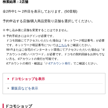
検索結果：2店舗
全2件中1 〜 2件目を表示しております。(50音順)
予約申込する店舗/購入商品受取り店舗を選択してください。
申し込み後に店舗を変更することはできません。
予約手続きにはログインが必要です。
ドコモ回線にてアクセスいただいた場合は「ネットワーク暗証番号」が必要
です。ネットワーク暗証番号については
こちら
をご確認ください。
Wi-Fiまたはご自宅のインターネット環境にてアクセスいただいた場合は「d
アカウントのID／パスワード」が必要です。ドコモの契約回線をお持ちでな
い方も、dアカウントの発行が可能です。
dアカウントの発行・確認は「
dアカウント発行
」でご確認ください。
ドコモショップを表示
量販店などを表示
ドコモショップ