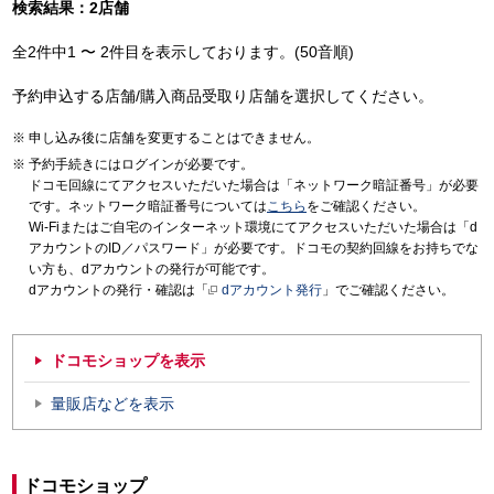
検索結果：2店舗
全2件中1 〜 2件目を表示しております。(50音順)
予約申込する店舗/購入商品受取り店舗を選択してください。
申し込み後に店舗を変更することはできません。
予約手続きにはログインが必要です。
ドコモ回線にてアクセスいただいた場合は「ネットワーク暗証番号」が必要
です。ネットワーク暗証番号については
こちら
をご確認ください。
Wi-Fiまたはご自宅のインターネット環境にてアクセスいただいた場合は「d
アカウントのID／パスワード」が必要です。ドコモの契約回線をお持ちでな
い方も、dアカウントの発行が可能です。
dアカウントの発行・確認は「
dアカウント発行
」でご確認ください。
ドコモショップを表示
量販店などを表示
ドコモショップ