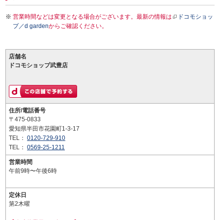
営業時間などは変更となる場合がございます。最新の情報は
ドコモショッ
プ／d garden
からご確認ください。
店舗名
ドコモショップ武豊店
住所/電話番号
〒475-0833
愛知県半田市花園町1-3-17
TEL：
0120-729-910
TEL：
0569-25-1211
営業時間
午前9時〜午後6時
定休日
第2木曜