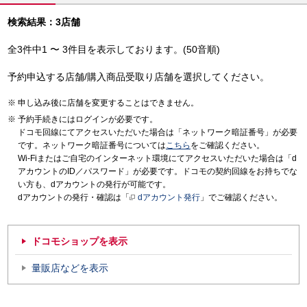
検索結果：3店舗
全3件中1 〜 3件目を表示しております。(50音順)
予約申込する店舗/購入商品受取り店舗を選択してください。
申し込み後に店舗を変更することはできません。
予約手続きにはログインが必要です。
ドコモ回線にてアクセスいただいた場合は「ネットワーク暗証番号」が必要
です。ネットワーク暗証番号については
こちら
をご確認ください。
Wi-Fiまたはご自宅のインターネット環境にてアクセスいただいた場合は「d
アカウントのID／パスワード」が必要です。ドコモの契約回線をお持ちでな
い方も、dアカウントの発行が可能です。
dアカウントの発行・確認は「
dアカウント発行
」でご確認ください。
ドコモショップを表示
量販店などを表示