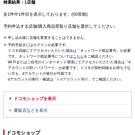
検索結果：1店舗
全1件中1件目を表示しております。(50音順)
予約申込する店舗/購入商品受取り店舗を選択してください。
申し込み後に店舗を変更することはできません。
予約手続きにはログインが必要です。
ドコモ回線にてアクセスいただいた場合は「ネットワーク暗証番号」が必要
です。ネットワーク暗証番号については
こちら
をご確認ください。
Wi-Fiまたはご自宅のインターネット環境にてアクセスいただいた場合は「d
アカウントのID／パスワード」が必要です。ドコモの契約回線をお持ちでな
い方も、dアカウントの発行が可能です。
dアカウントの発行・確認は「
dアカウント発行
」でご確認ください。
ドコモショップを表示
量販店などを表示
ドコモショップ