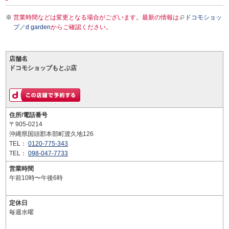
営業時間などは変更となる場合がございます。最新の情報は
ドコモショッ
プ／d garden
からご確認ください。
店舗名
ドコモショップもとぶ店
住所/電話番号
〒905-0214
沖縄県国頭郡本部町渡久地126
TEL：
0120-775-343
TEL：
098-047-7733
営業時間
午前10時〜午後6時
定休日
毎週水曜