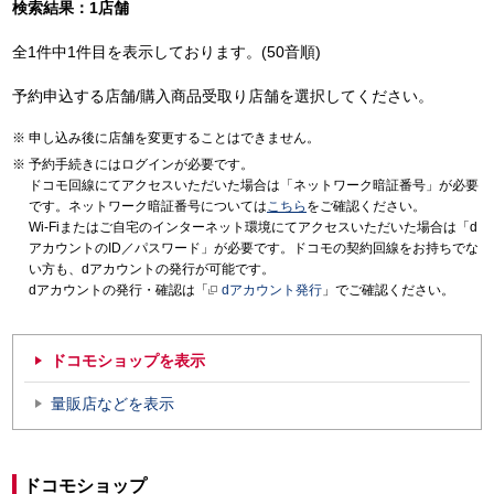
検索結果：1店舗
全1件中1件目を表示しております。(50音順)
予約申込する店舗/購入商品受取り店舗を選択してください。
申し込み後に店舗を変更することはできません。
予約手続きにはログインが必要です。
ドコモ回線にてアクセスいただいた場合は「ネットワーク暗証番号」が必要
です。ネットワーク暗証番号については
こちら
をご確認ください。
Wi-Fiまたはご自宅のインターネット環境にてアクセスいただいた場合は「d
アカウントのID／パスワード」が必要です。ドコモの契約回線をお持ちでな
い方も、dアカウントの発行が可能です。
dアカウントの発行・確認は「
dアカウント発行
」でご確認ください。
ドコモショップを表示
量販店などを表示
ドコモショップ