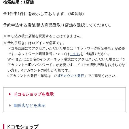
検索結果：1店舗
全1件中1件目を表示しております。(50音順)
予約申込する店舗/購入商品受取り店舗を選択してください。
申し込み後に店舗を変更することはできません。
予約手続きにはログインが必要です。
ドコモ回線にてアクセスいただいた場合は「ネットワーク暗証番号」が必要
です。ネットワーク暗証番号については
こちら
をご確認ください。
Wi-Fiまたはご自宅のインターネット環境にてアクセスいただいた場合は「d
アカウントのID／パスワード」が必要です。ドコモの契約回線をお持ちでな
い方も、dアカウントの発行が可能です。
dアカウントの発行・確認は「
dアカウント発行
」でご確認ください。
ドコモショップを表示
量販店などを表示
ドコモショップ