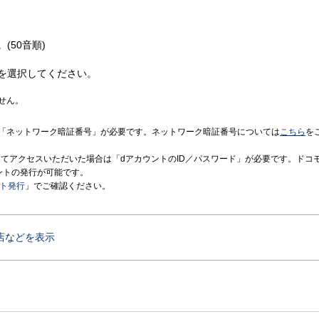
(50音順)
を選択してください。
せん。
「ネットワーク暗証番号」が必要です。ネットワーク暗証番号については
こちら
を
境にてアクセスいただいた場合は「dアカウントのID／パスワード」が必要です。ドコ
ントの発行が可能です。
ント発行
」でご確認ください。
店などを表示