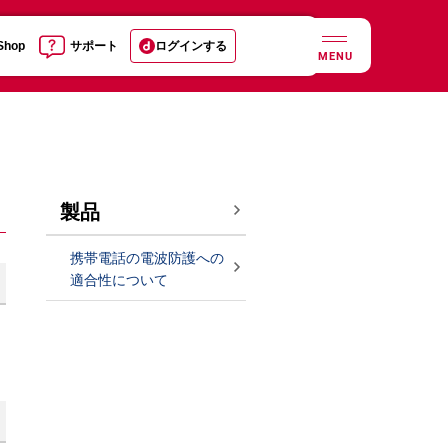
 Shop
サポート
ログインする
MENU
製品
携帯電話の電波防護への
適合性について