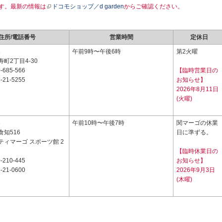
す。最新の情報は
ドコモショップ／d garden
からご確認ください。
住所/電話番号
営業時間
定休日
8
午前9時〜午後6時
第2火曜
町2丁目4-30
-685-566
【臨時営業日の
-21-5255
お知らせ】
2026年8月11日
(火曜)
6
午前10時〜午後7時
関マーゴの休業
知516
日に準ずる。
ティマーゴ スポーツ館 2
【臨時休業日の
-210-445
お知らせ】
-21-0600
2026年9月3日
(木曜)