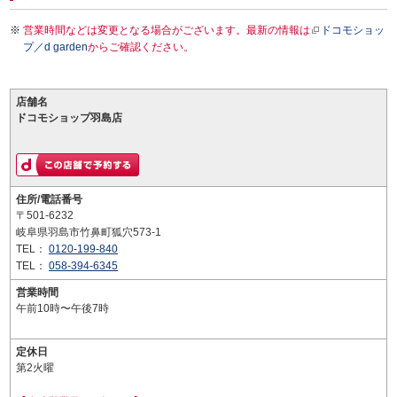
営業時間などは変更となる場合がございます。最新の情報は
ドコモショッ
プ／d garden
からご確認ください。
店舗名
ドコモショップ羽島店
住所/電話番号
〒501-6232
岐阜県羽島市竹鼻町狐穴573-1
TEL：
0120-199-840
TEL：
058-394-6345
営業時間
午前10時〜午後7時
定休日
第2火曜