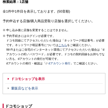
検索結果：1店舗
全1件中1件目を表示しております。(50音順)
予約申込する店舗/購入商品受取り店舗を選択してください。
申し込み後に店舗を変更することはできません。
予約手続きにはログインが必要です。
ドコモ回線にてアクセスいただいた場合は「ネットワーク暗証番号」が必要
です。ネットワーク暗証番号については
こちら
をご確認ください。
Wi-Fiまたはご自宅のインターネット環境にてアクセスいただいた場合は「d
アカウントのID／パスワード」が必要です。ドコモの契約回線をお持ちでな
い方も、dアカウントの発行が可能です。
dアカウントの発行・確認は「
dアカウント発行
」でご確認ください。
ドコモショップを表示
量販店などを表示
ドコモショップ