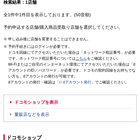
検索結果：1店舗
全1件中1件目を表示しております。(50音順)
予約申込する店舗/購入商品受取り店舗を選択してください。
申し込み後に店舗を変更することはできません。
予約手続きにはログインが必要です。
ドコモ回線にてアクセスいただいた場合は「ネットワーク暗証番号」が必要
です。ネットワーク暗証番号については
こちら
をご確認ください。
Wi-Fiまたはご自宅のインターネット環境にてアクセスいただいた場合は「d
アカウントのID／パスワード」が必要です。ドコモの契約回線をお持ちでな
い方も、dアカウントの発行が可能です。
dアカウントの発行・確認は「
dアカウント発行
」でご確認ください。
ドコモショップを表示
量販店などを表示
ドコモショップ