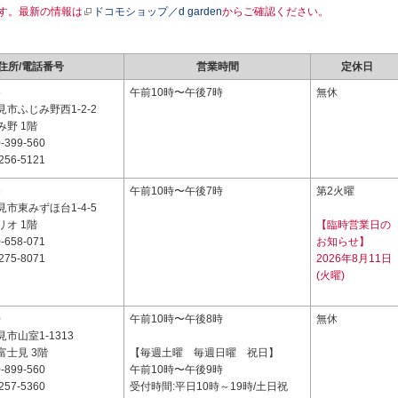
す。最新の情報は
ドコモショップ／d garden
からご確認ください。
住所/電話番号
営業時間
定休日
5
午前10時〜午後7時
無休
市ふじみ野西1-2-2
野 1階
-399-560
256-5121
5
午前10時〜午後7時
第2火曜
市東みずほ台1-4-5
オ 1階
【臨時営業日の
-658-071
お知らせ】
275-8071
2026年8月11日
(火曜)
0
午前10時〜午後8時
無休
市山室1-1313
富士見 3階
【毎週土曜 毎週日曜 祝日】
-899-560
午前10時〜午後9時
257-5360
受付時間:平日10時～19時/土日祝