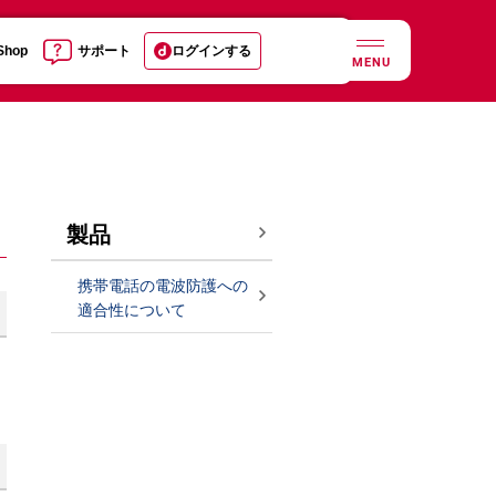
 Shop
サポート
ログインする
MENU
製品
携帯電話の電波防護への
適合性について