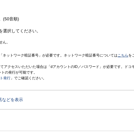
(50音順)
を選択してください。
せん。
「ネットワーク暗証番号」が必要です。ネットワーク暗証番号については
こちら
を
境にてアクセスいただいた場合は「dアカウントのID／パスワード」が必要です。ドコ
ントの発行が可能です。
ント発行
」でご確認ください。
店などを表示