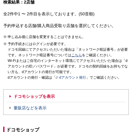
検索結果：2店舗
全2件中1 〜 2件目を表示しております。(50音順)
予約申込する店舗/購入商品受取り店舗を選択してください。
申し込み後に店舗を変更することはできません。
予約手続きにはログインが必要です。
ドコモ回線にてアクセスいただいた場合は「ネットワーク暗証番号」が必要
です。ネットワーク暗証番号については
こちら
をご確認ください。
Wi-Fiまたはご自宅のインターネット環境にてアクセスいただいた場合は「d
アカウントのID／パスワード」が必要です。ドコモの契約回線をお持ちでな
い方も、dアカウントの発行が可能です。
dアカウントの発行・確認は「
dアカウント発行
」でご確認ください。
ドコモショップを表示
量販店などを表示
ドコモショップ