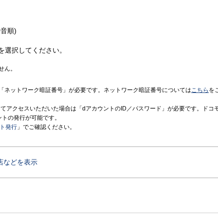
音順)
を選択してください。
せん。
「ネットワーク暗証番号」が必要です。ネットワーク暗証番号については
こちら
を
境にてアクセスいただいた場合は「dアカウントのID／パスワード」が必要です。ドコ
ントの発行が可能です。
ント発行
」でご確認ください。
店などを表示