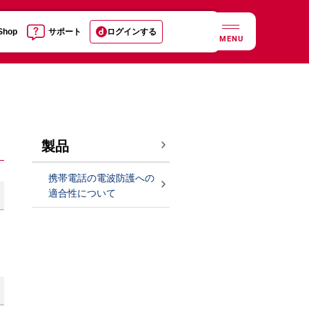
 Shop
サポート
ログインする
MENU
製品
携帯電話の電波防護への
適合性について