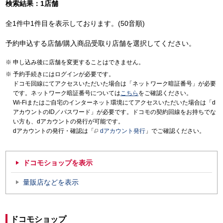
検索結果：1店舗
全1件中1件目を表示しております。(50音順)
予約申込する店舗/購入商品受取り店舗を選択してください。
申し込み後に店舗を変更することはできません。
予約手続きにはログインが必要です。
ドコモ回線にてアクセスいただいた場合は「ネットワーク暗証番号」が必要
です。ネットワーク暗証番号については
こちら
をご確認ください。
Wi-Fiまたはご自宅のインターネット環境にてアクセスいただいた場合は「d
アカウントのID／パスワード」が必要です。ドコモの契約回線をお持ちでな
い方も、dアカウントの発行が可能です。
dアカウントの発行・確認は「
dアカウント発行
」でご確認ください。
ドコモショップを表示
量販店などを表示
ドコモショップ