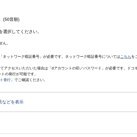
(50音順)
を選択してください。
せん。
「ネットワーク暗証番号」が必要です。ネットワーク暗証番号については
こちら
を
境にてアクセスいただいた場合は「dアカウントのID／パスワード」が必要です。ドコ
ントの発行が可能です。
ント発行
」でご確認ください。
店などを表示