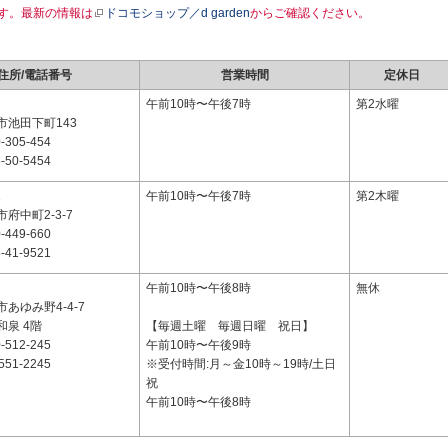
す。最新の情報は
ドコモショップ／d garden
からご確認ください。
住所/電話番号
営業時間
定休日
2
午前10時〜午後7時
第2水曜
市池田下町143
-305-454
-50-5454
1
午前10時〜午後7時
第2木曜
府中町2-3-7
-449-660
-41-9521
7
午前10時〜午後8時
無休
あゆみ野4-4-7
泉 4階
【毎週土曜 毎週日曜 祝日】
-512-245
午前10時〜午後9時
551-2245
※受付時間:月～金10時～19時/土日
祝
午前10時〜午後8時