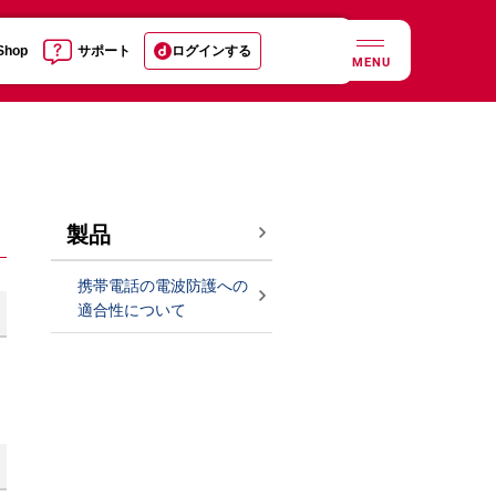
 Shop
サポート
ログインする
MENU
製品
携帯電話の電波防護への
適合性について