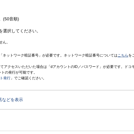
(50音順)
を選択してください。
せん。
「ネットワーク暗証番号」が必要です。ネットワーク暗証番号については
こちら
を
境にてアクセスいただいた場合は「dアカウントのID／パスワード」が必要です。ドコ
ントの発行が可能です。
ント発行
」でご確認ください。
店などを表示