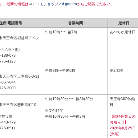
す。最新の情報は
ドコモショップ／d garden
からご確認ください。
住所/電話番号
営業時間
定休日
6
午前10時〜午後7時
あべちか定休日
市天王寺区堀越町アベノ
ベノ地下街)
-188-678
776-4123
1
午前9時〜午後6時
第2木曜
天王寺区上本町6-3-31
-067-844
775-2000
5
午前10時30分〜午後8時30分
天王寺MIO休館
市天王寺区悲田院町10-
日
※受付時間:
本館 8階
午前10時30分〜午後8時
【臨時休業日の
-443-779
お知らせ】
776-8511
2026年8月25日
(火曜)