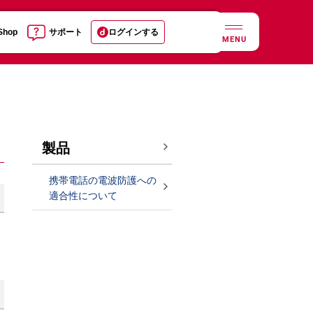
 Shop
サポート
ログインする
MENU
製品
携帯電話の電波防護への
適合性について